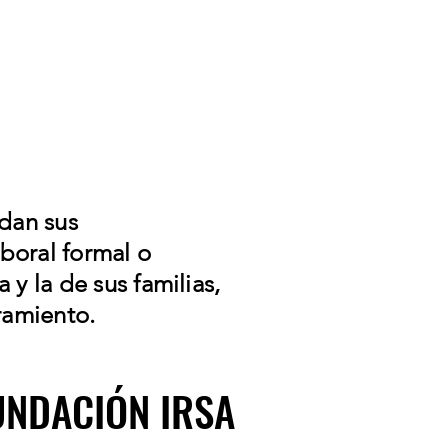
idan sus
boral formal o
y la de sus familias,
ramiento.
DE FUNDACIÓN IRSA
DE FUNDACIÓN IRSA