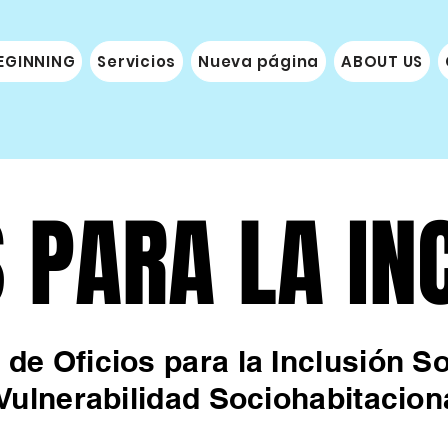
EGINNING
Servicios
Nueva página
ABOUT US
S PARA LA IN
S PARA LA IN
de Oficios para la Inclusión 
Vulnerabilidad Sociohabitacion