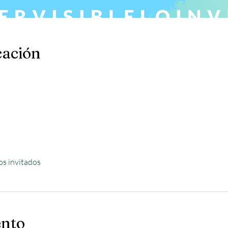
cación
os invitados
ento