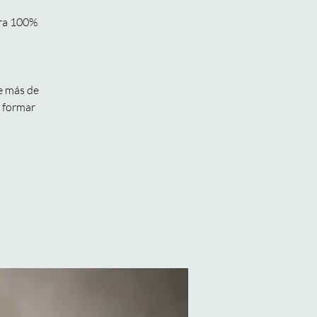
era 100%
e más de
a formar