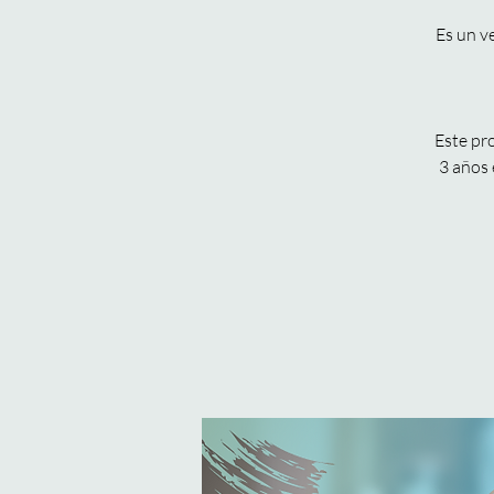
Es un v
Este pr
3 años 