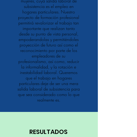
mujeres, cuya salida laboral de
subsistencia es el empleo en
hogares particulares. Nuestro
proyecto de formación profesional
permitirá revalorizar el trabajo tan
importante que realizan tanto
desde su punto de vista personal,
empoderandolas y permitiéndoles
proyección de futuro así como el
reconocimiento por parte de los
empleadores de su
profesionalismo, así como, reducir
la informalidad, y la rotación e
inestabilidad laboral. Queremos
que el trabajo en hogares
particulares deje de ser una mera
salida laboral de subsistencia para
que sea considerado como lo que
realmente es.
RESULTADOS