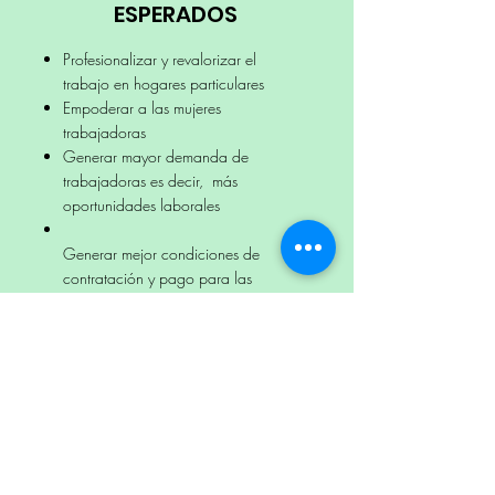
ESPERADOS
Profesionalizar y revalorizar el
trabajo en hogares particulares
Empoderar a las mujeres
trabajadoras
Generar mayor demanda de
trabajadoras es decir, más
oportunidades laborales
Generar mejor condiciones de
contratación y pago para las
mujeres que administran hogares
particulares
Erradicar la inestabilidad y
volatilidad laboral para este tipo
de empleos