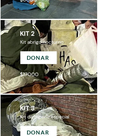
KIT 2
Kit abrigo nocturno
DONAR
$17000
KIT 3
Kit de higiene especial
DONAR