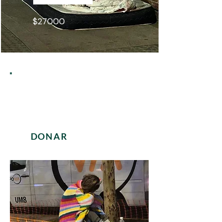
$27000
KIT 4
Kit Completo. Incluye abrigo,
higiene y protección en calle.
$50000
DONAR